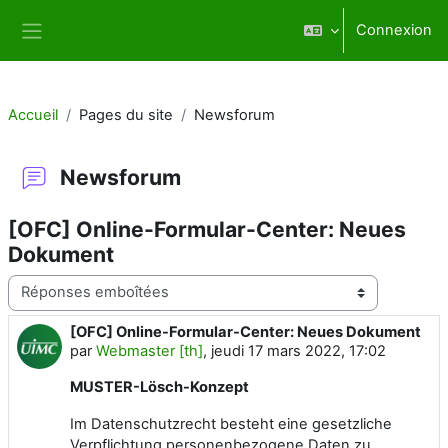
Passer au contenu principal
Connexion
Panneau latéral
Accueil
Pages du site
Newsforum
Newsforum
[OFC] Online-Formular-Center: Neues
Dokument
Type d’affichage
[OFC] Online-Formular-Center: Neues Dokument
Nombre de réponses : 0
par
Webmaster [th]
,
jeudi 17 mars 2022, 17:02
MUSTER-Lösch-Konzept
Im Datenschutzrecht besteht eine gesetzliche
Verpflichtung personenbezogene Daten zu