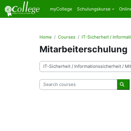
Skip to main content
myCollege
Schulungskurse
Onlin
Home
Courses
IT-Sicherheit / Informat
Mitarbeiterschulung
Course categories
Search courses
Sea