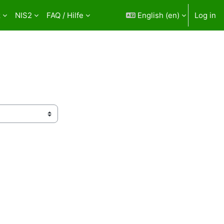
z
NIS2
FAQ / Hilfe
English ‎(en)‎
Log in