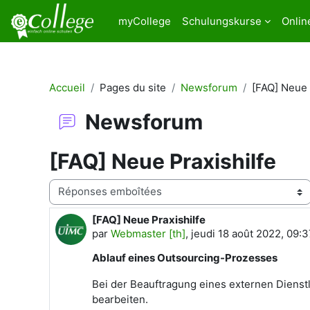
Passer au contenu principal
myCollege
Schulungskurse
Onlin
Accueil
Pages du site
Newsforum
[FAQ] Neue 
Newsforum
[FAQ] Neue Praxishilfe
Type d’affichage
[FAQ] Neue Praxishilfe
Nombre de réponses : 0
par
Webmaster [th]
,
jeudi 18 août 2022, 09:3
Ablauf eines Outsourcing-Prozesses
Bei der Beauftragung eines externen Dienst
bearbeiten.